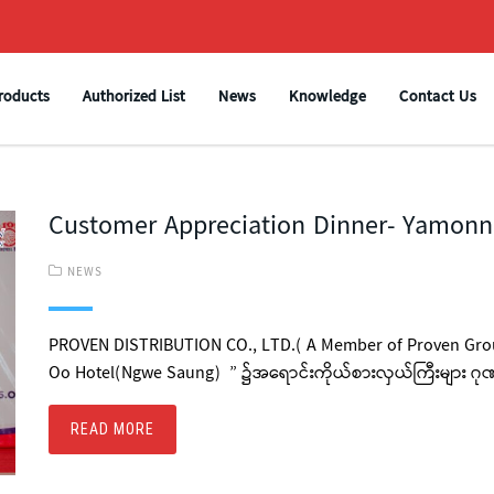
roducts
Authorized List
News
Knowledge
Contact Us
Customer Appreciation Dinner- Yamon
NEWS
PROVEN DISTRIBUTION CO., LTD.( A Member of Proven Gro
Oo Hotel(Ngwe Saung) ” ၌အရောင်းကိုယ်စားလှယ်ကြီးများ ဂုဏ်
READ MORE