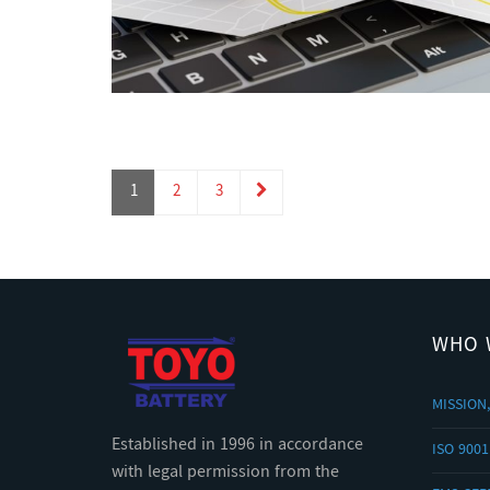
1
2
3
WHO 
MISSION,
Established in 1996 in accordance
ISO 9001
with legal permission from the