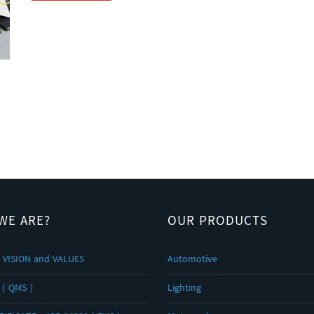
WE ARE?
OUR PRODUCTS
 VISION and VALUES
Automotive
 ( QMS )
Lighting