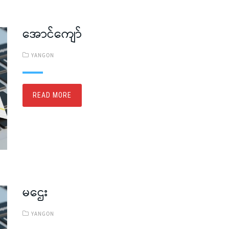
အောင်ကျော်
YANGON
READ MORE
မဌေး
YANGON