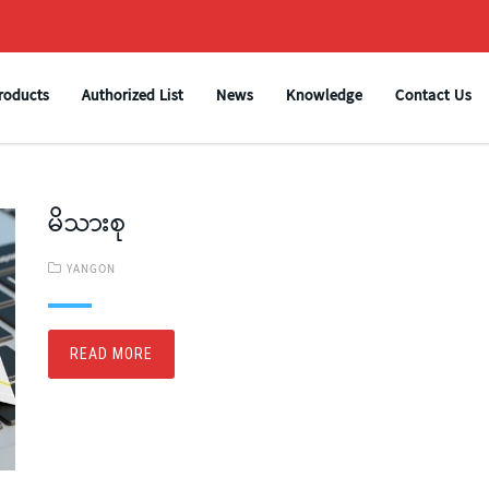
roducts
Authorized List
News
Knowledge
Contact Us
မိသားစု
YANGON
READ MORE