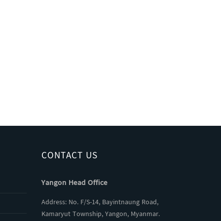
CONTACT US
Yangon Head Office
Address: No. F/S-14, Bayintnaung Road,
Kamaryut Township, Yangon, Myanmar.