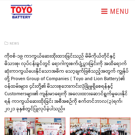
MENU
NEWS
ကိုဗစ်-၁၉ ကာကွယ်ဆေးထိုးထားခြင်းသည် မိမိကိုယ်တိုင်နှင့်
မိသားစု၊ လုပ်ငန်းခွင်တွင် ရောဂါကူးစက်ပျံ့ပွားခြင်းကို အထိရောက်
ဆုံးကာကွယ်ပေးနိုင်သောအဓိက သော့ချက်ဖြစ်သည့်အတွက် ကျွန်ုပ်
တို့ Proven Group of Companies ( Toyo and Lion Battery)၏
ဝန်ထမ်းများ၊ ၄င်းတို့၏ မိသားစုဘေးကင်းလုံခြုံမှုရှိစေရန်နှင့်
Customersများ၏ ကျန်းမာရေးကို အလေးထားဆောင်ရွက်မှုပေးနိုင်
ရန် ကာကွယ်ဆေးထိုးခြင်း အစီအစဉ်ကို စက်တင်ဘာလ(၃)ရက်၊
၂၀၂၁ ခုနှစ်တွင်ပြုလုပ်ခဲ့ပါသည်။