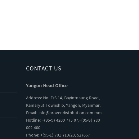
CONTACT US
Yangon Head Office
Address: No. F/S-14, Bayintnaung Road,
Kamaryut Township, Yangon, Myanmar.
Email:
info@provendistribution.com.mm
Hotline: +(95-9) 4200 775 07,+(95-9) 780
002 400
Phone: +(95-1) 701 719/20, 527667