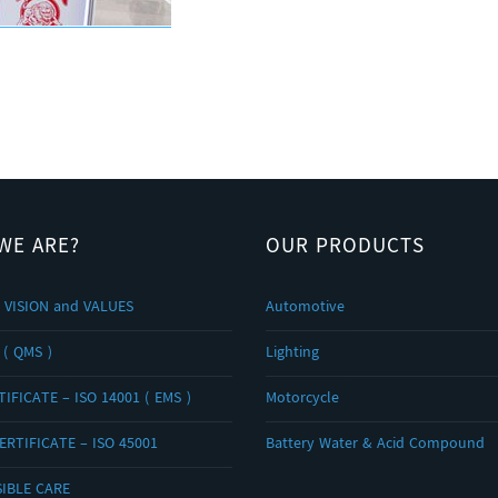
WE ARE?
OUR PRODUCTS
 VISION and VALUES
Automotive
 ( QMS )
Lighting
IFICATE – ISO 14001 ( EMS )
Motorcycle
ERTIFICATE – ISO 45001
Battery Water & Acid Compound
IBLE CARE