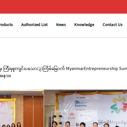
roducts
Authorized List
News
Knowledge
Contact Us
အသင်းမှ ကြီးမှူးကျင်းပသော(၃)ကြိမ်မြောက် MyanmarEntrepreneurship Su
းအနား။