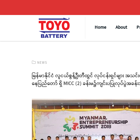
Home
About
P
NEWS
မြန်မာနိုင်ငံ လူငယ်စွန့်ဦးတီထွင် လုပ်ငန်းရှင်များ 
နေပြည်တော် ရှိ MICC (2) ခန်းမ၌ကျင်းပပြုလုပ်ပွဲအခန်