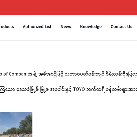
roducts
Authorized List
News
Knowledge
Contact Us
 Companies ရဲ့ အစီအစဉ်ဖြင့် သဘာဝပတ်ဝန်းကျင် စိမ်းလန်းစိုပြေလှပ
ဒေသခံမြို့မိ မြို့ဖ အပေါင်းနှင့် TOYO ဘက်ထရီ ဝန်ထမ်းများအားလုံး အခ