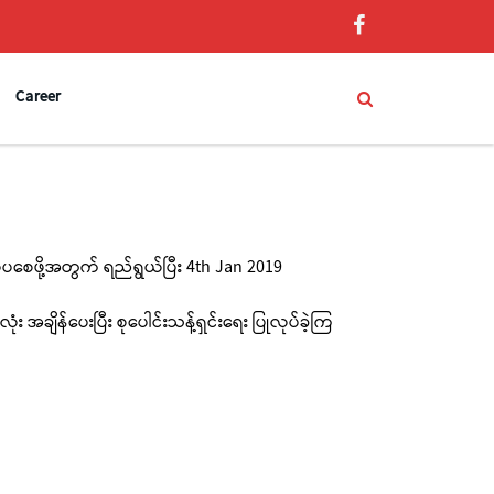
Career
စေဖို့အတွက် ရည်ရွယ်ပြီး 4th Jan 2019
ျိန်ပေးပြီး စုပေါင်းသန့်ရှင်းရေး ပြုလုပ်ခဲ့ကြ