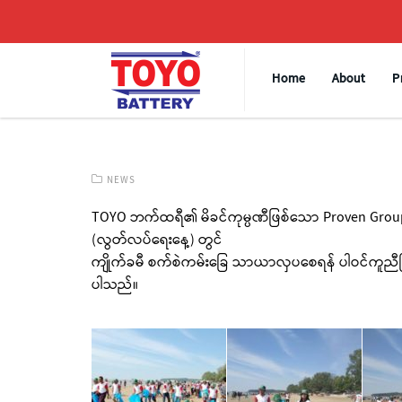
Home
About
P
NEWS
TOYO ဘက်ထရီ၏ မိခင်ကုမ္ပဏီဖြစ်သော Proven Group of
(လွတ်လပ်ရေးနေ့) တွင်
ကျိုက်ခမီ စက်စဲကမ်းခြေ သာယာလှပစေရန် ပါဝင်ကူညီကြသော 
ပါသည်။