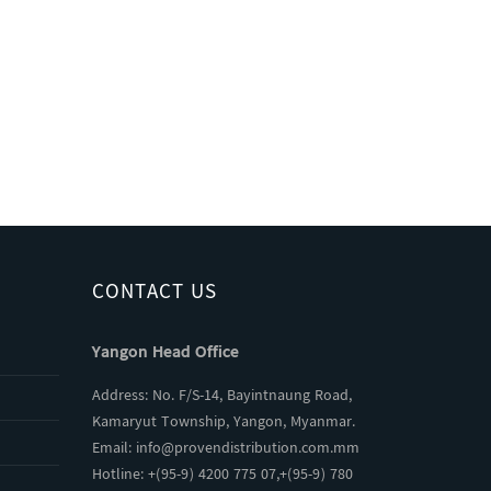
CONTACT US
Yangon Head Office
Address: No. F/S-14, Bayintnaung Road,
Kamaryut Township, Yangon, Myanmar.
Email:
info@provendistribution.com.mm
Hotline: +(95-9) 4200 775 07,+(95-9) 780