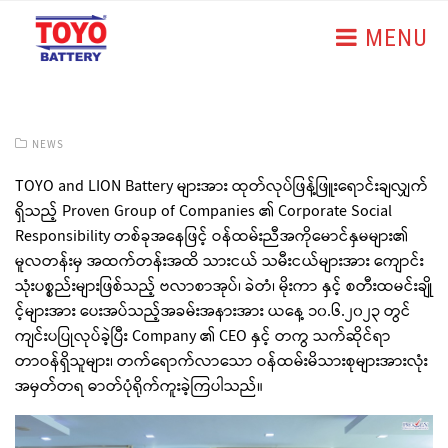
MENU
NEWS
TOYO and LION Battery များအား ထုတ်လုပ်ဖြန့်ဖြူးရောင်းချလျှက်
ရှိသည့် Proven Group of Companies ၏ Corporate Social
Responsibility တစ်ခုအနေဖြင့် ဝန်ထမ်းညီအကိုမောင်နှမများ၏
မူလတန်းမှ အထက်တန်းအထိ သားငယ် သမီးငယ်များအား ကျောင်း
သုံးပစ္စည်းများဖြစ်သည့် ဗလာစာအုပ်၊ ခဲတံ၊ မိုးကာ နှင့် စတီးထမင်းချို
င့်များအား ပေးအပ်သည့်အခမ်းအနားအား ယနေ့ ၁၀.၆.၂၀၂၃ တွင်
ကျင်းပပြုလုပ်ခဲ့ပြီး Company ၏ CEO နှင့် တကွ သက်ဆိုင်ရာ
တာဝန်ရှိသူများ၊ တက်ရောက်လာသော ဝန်ထမ်းမိသားစုများအားလုံး
အမှတ်တရ ဓာတ်ပုံရိုက်ကူးခဲ့ကြပါသည်။